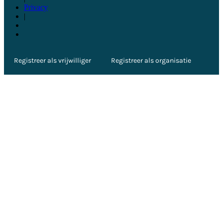
Privacy
|
Registreer als vrijwilliger
Registreer als organisatie