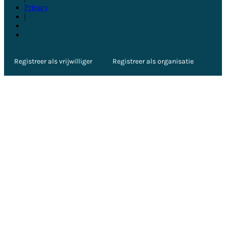
Privacy
|
Registreer als vrijwilliger
Registreer als organisatie